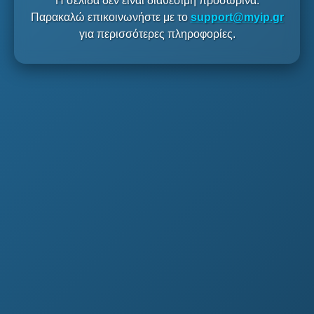
Η σελίδα δεν είναι διαθέσιμη προσωρινά.
Παρακαλώ επικοινωνήστε με το
support@myip.gr
για περισσότερες πληροφορίες.