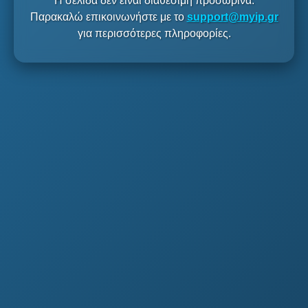
Η σελίδα δεν είναι διαθέσιμη προσωρινά.
Παρακαλώ επικοινωνήστε με το
support@myip.gr
για περισσότερες πληροφορίες.