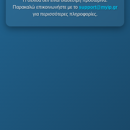
Η σελίδα δεν είναι διαθέσιμη προσωρινά.
Παρακαλώ επικοινωνήστε με το
support@myip.gr
για περισσότερες πληροφορίες.