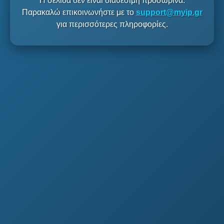
Η σελίδα δεν είναι διαθέσιμη προσωρινά.
Παρακαλώ επικοινωνήστε με το
support@myip.gr
για περισσότερες πληροφορίες.