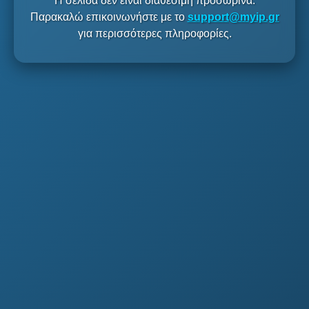
Η σελίδα δεν είναι διαθέσιμη προσωρινά.
Παρακαλώ επικοινωνήστε με το
support@myip.gr
για περισσότερες πληροφορίες.