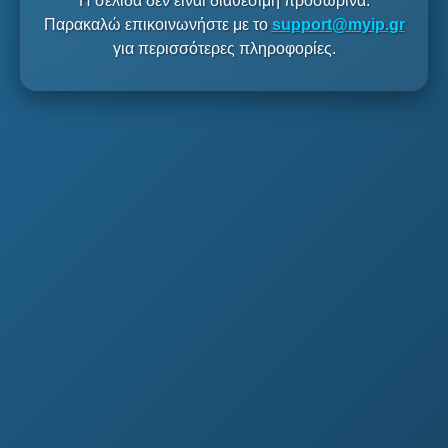
Η σελίδα δεν είναι διαθέσιμη προσωρινά.
Παρακαλώ επικοινωνήστε με το
support@myip.gr
για περισσότερες πληροφορίες.