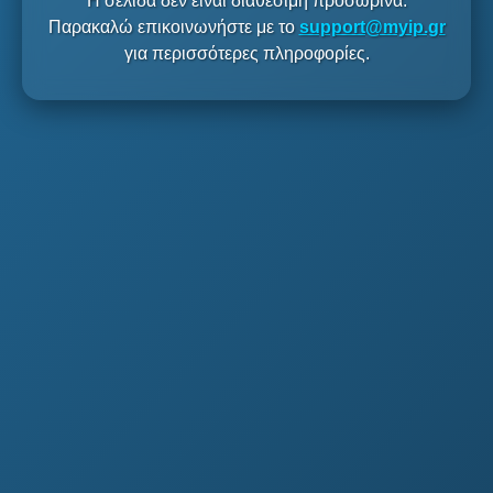
Η σελίδα δεν είναι διαθέσιμη προσωρινά.
Παρακαλώ επικοινωνήστε με το
support@myip.gr
για περισσότερες πληροφορίες.