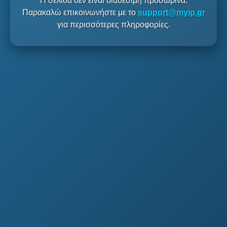
Η σελίδα δεν είναι διαθέσιμη προσωρινά.
Παρακαλώ επικοινωνήστε με το
support@myip.gr
για περισσότερες πληροφορίες.