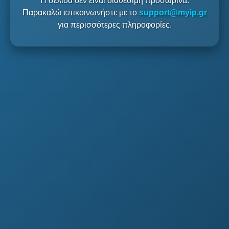
Η σελίδα δεν είναι διαθέσιμη προσωρινά.
Παρακαλώ επικοινωνήστε με το
support@myip.gr
για περισσότερες πληροφορίες.