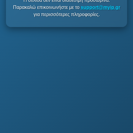
Η σελίδα δεν είναι διαθέσιμη προσωρινά.
Παρακαλώ επικοινωνήστε με το
support@myip.gr
για περισσότερες πληροφορίες.