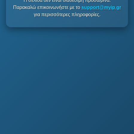
Η σελίδα δεν είναι διαθέσιμη προσωρινά.
Παρακαλώ επικοινωνήστε με το
support@myip.gr
για περισσότερες πληροφορίες.