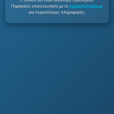
Η σελίδα δεν είναι διαθέσιμη προσωρινά.
Παρακαλώ επικοινωνήστε με το
support@myip.gr
για περισσότερες πληροφορίες.