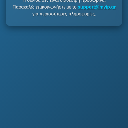
Η σελίδα δεν είναι διαθέσιμη προσωρινά.
Παρακαλώ επικοινωνήστε με το
support@myip.gr
για περισσότερες πληροφορίες.