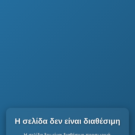
Η σελίδα δεν είναι διαθέσιμη