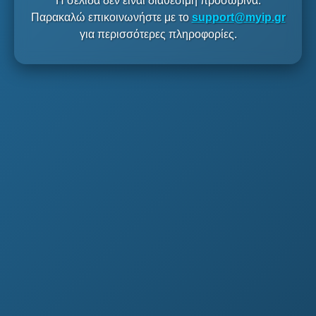
Η σελίδα δεν είναι διαθέσιμη προσωρινά.
Παρακαλώ επικοινωνήστε με το
support@myip.gr
για περισσότερες πληροφορίες.