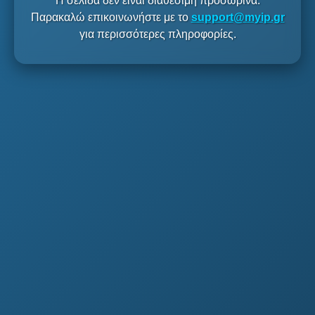
Η σελίδα δεν είναι διαθέσιμη προσωρινά.
Παρακαλώ επικοινωνήστε με το
support@myip.gr
για περισσότερες πληροφορίες.