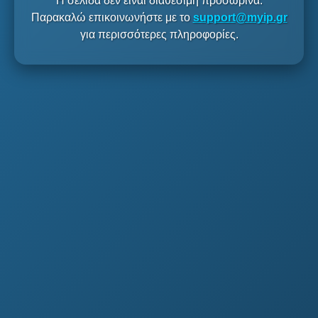
Η σελίδα δεν είναι διαθέσιμη προσωρινά.
Παρακαλώ επικοινωνήστε με το
support@myip.gr
για περισσότερες πληροφορίες.