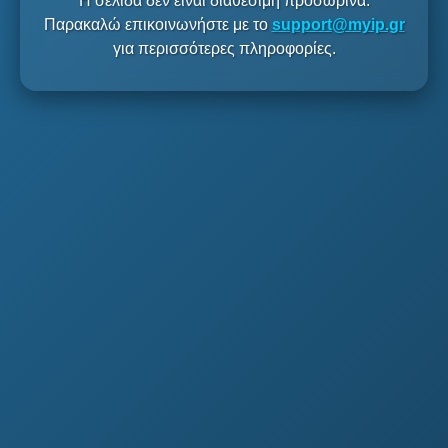
Η σελίδα δεν είναι διαθέσιμη προσωρινά.
Παρακαλώ επικοινωνήστε με το
support@myip.gr
για περισσότερες πληροφορίες.