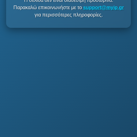
Η σελίδα δεν είναι διαθέσιμη προσωρινά.
Παρακαλώ επικοινωνήστε με το
support@myip.gr
για περισσότερες πληροφορίες.