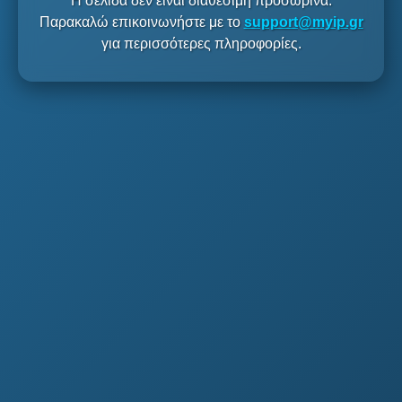
Η σελίδα δεν είναι διαθέσιμη προσωρινά.
Παρακαλώ επικοινωνήστε με το
support@myip.gr
για περισσότερες πληροφορίες.