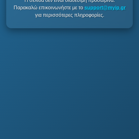
Η σελίδα δεν είναι διαθέσιμη προσωρινά.
Παρακαλώ επικοινωνήστε με το
support@myip.gr
για περισσότερες πληροφορίες.