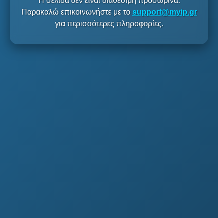
Η σελίδα δεν είναι διαθέσιμη προσωρινά.
Παρακαλώ επικοινωνήστε με το
support@myip.gr
για περισσότερες πληροφορίες.