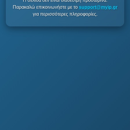
Η σελίδα δεν είναι διαθέσιμη προσωρινά.
Παρακαλώ επικοινωνήστε με το
support@myip.gr
για περισσότερες πληροφορίες.