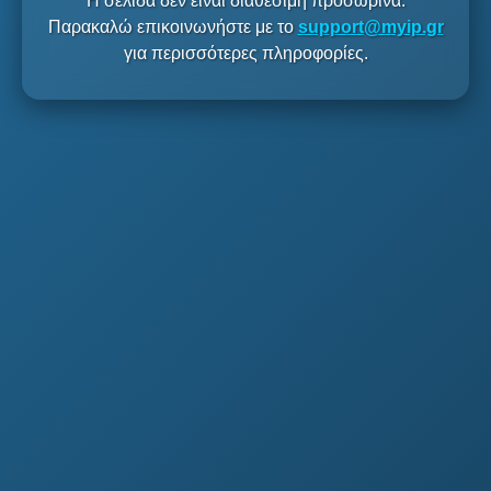
Η σελίδα δεν είναι διαθέσιμη προσωρινά.
Παρακαλώ επικοινωνήστε με το
support@myip.gr
για περισσότερες πληροφορίες.