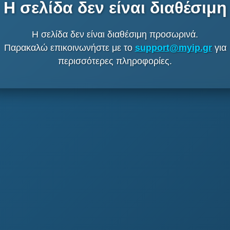
Η σελίδα δεν είναι διαθέσιμη
Η σελίδα δεν είναι διαθέσιμη προσωρινά.
Παρακαλώ επικοινωνήστε με το
support@myip.gr
για
περισσότερες πληροφορίες.