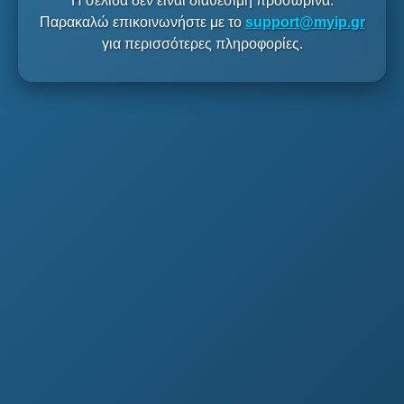
Η σελίδα δεν είναι διαθέσιμη προσωρινά.
Παρακαλώ επικοινωνήστε με το
support@myip.gr
για περισσότερες πληροφορίες.