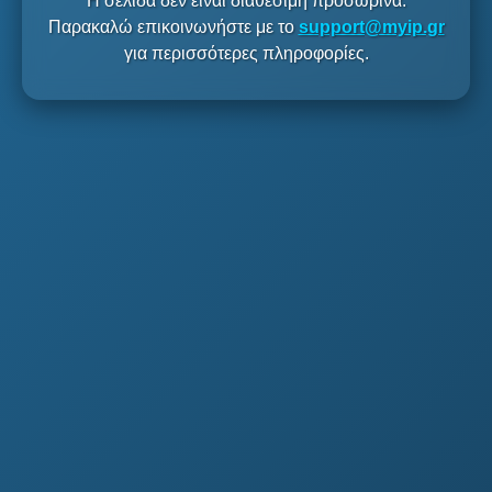
Η σελίδα δεν είναι διαθέσιμη προσωρινά.
Παρακαλώ επικοινωνήστε με το
support@myip.gr
για περισσότερες πληροφορίες.