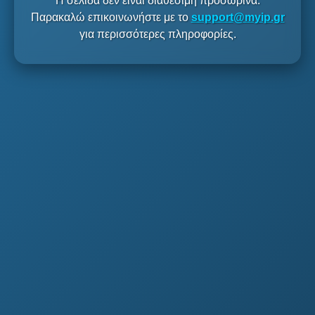
Η σελίδα δεν είναι διαθέσιμη προσωρινά.
Παρακαλώ επικοινωνήστε με το
support@myip.gr
για περισσότερες πληροφορίες.