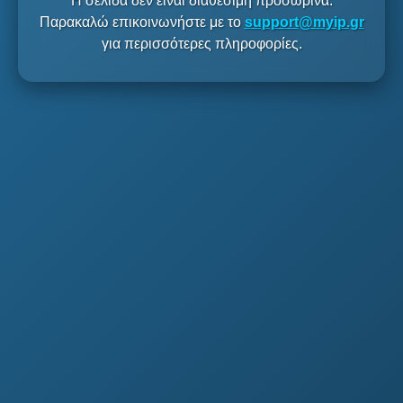
Η σελίδα δεν είναι διαθέσιμη προσωρινά.
Παρακαλώ επικοινωνήστε με το
support@myip.gr
για περισσότερες πληροφορίες.