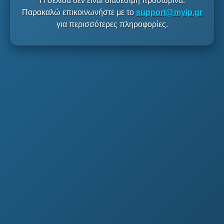
Η σελίδα δεν είναι διαθέσιμη προσωρινά.
Παρακαλώ επικοινωνήστε με το
support@myip.gr
για περισσότερες πληροφορίες.