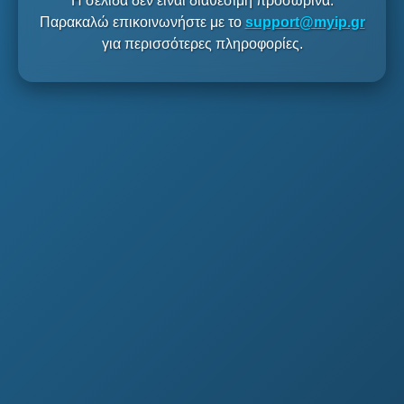
Η σελίδα δεν είναι διαθέσιμη προσωρινά.
Παρακαλώ επικοινωνήστε με το
support@myip.gr
για περισσότερες πληροφορίες.