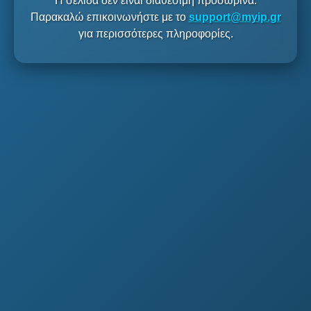
Η σελίδα δεν είναι διαθέσιμη προσωρινά.
Παρακαλώ επικοινωνήστε με το
support@myip.gr
για περισσότερες πληροφορίες.