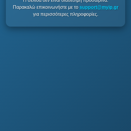
Η σελίδα δεν είναι διαθέσιμη προσωρινά.
Παρακαλώ επικοινωνήστε με το
support@myip.gr
για περισσότερες πληροφορίες.