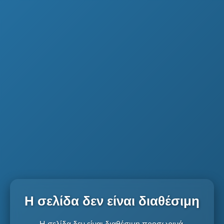
Η σελίδα δεν είναι διαθέσιμη