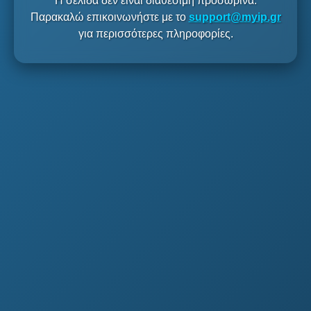
Η σελίδα δεν είναι διαθέσιμη προσωρινά.
Παρακαλώ επικοινωνήστε με το
support@myip.gr
για περισσότερες πληροφορίες.