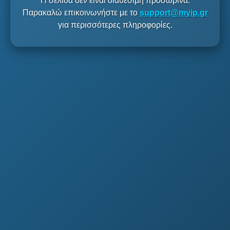
Η σελίδα δεν είναι διαθέσιμη προσωρινά.
Παρακαλώ επικοινωνήστε με το
support@myip.gr
για περισσότερες πληροφορίες.