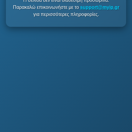
Η σελίδα δεν είναι διαθέσιμη προσωρινά.
Παρακαλώ επικοινωνήστε με το
support@myip.gr
για περισσότερες πληροφορίες.