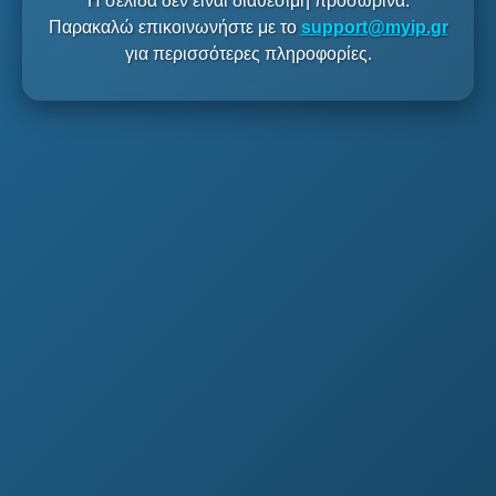
Η σελίδα δεν είναι διαθέσιμη προσωρινά.
Παρακαλώ επικοινωνήστε με το
support@myip.gr
για περισσότερες πληροφορίες.