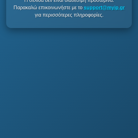
Η σελίδα δεν είναι διαθέσιμη προσωρινά.
Παρακαλώ επικοινωνήστε με το
support@myip.gr
για περισσότερες πληροφορίες.