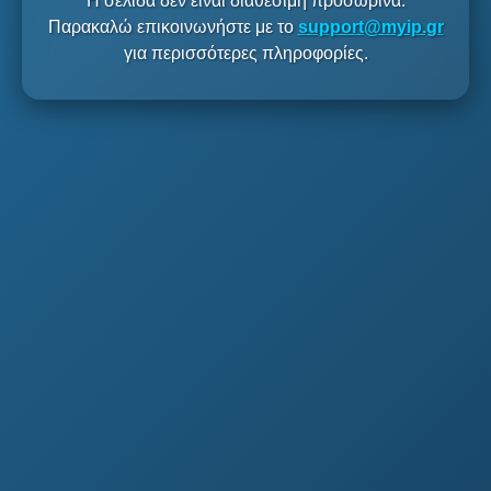
Η σελίδα δεν είναι διαθέσιμη προσωρινά.
Παρακαλώ επικοινωνήστε με το
support@myip.gr
για περισσότερες πληροφορίες.