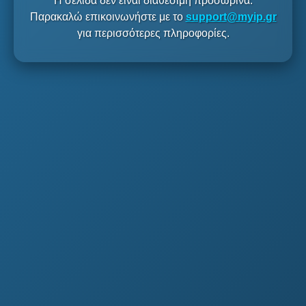
Η σελίδα δεν είναι διαθέσιμη προσωρινά.
Παρακαλώ επικοινωνήστε με το
support@myip.gr
για περισσότερες πληροφορίες.