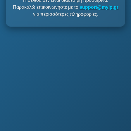
Η σελίδα δεν είναι διαθέσιμη προσωρινά.
Παρακαλώ επικοινωνήστε με το
support@myip.gr
για περισσότερες πληροφορίες.