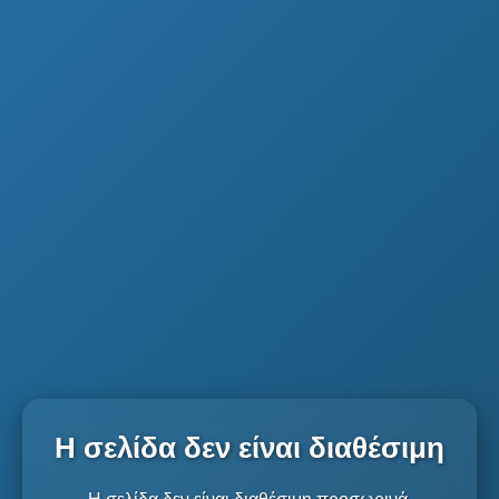
Η σελίδα δεν είναι διαθέσιμη