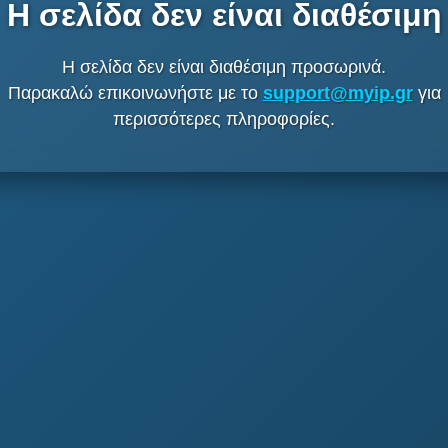
Η σελίδα δεν είναι διαθέσιμη
Η σελίδα δεν είναι διαθέσιμη προσωρινά.
Παρακαλώ επικοινωνήστε με το
support@myip.gr
για
περισσότερες πληροφορίες.