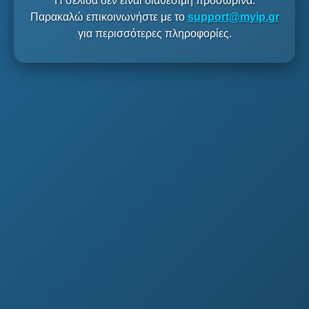
Η σελίδα δεν είναι διαθέσιμη προσωρινά.
Παρακαλώ επικοινωνήστε με το
support@myip.gr
για περισσότερες πληροφορίες.