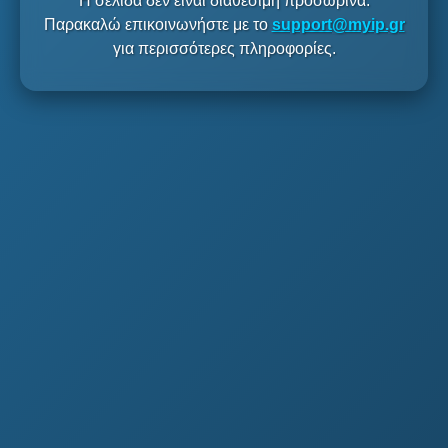
Η σελίδα δεν είναι διαθέσιμη προσωρινά.
Παρακαλώ επικοινωνήστε με το
support@myip.gr
για περισσότερες πληροφορίες.