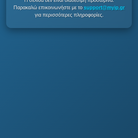
Η σελίδα δεν είναι διαθέσιμη προσωρινά.
Παρακαλώ επικοινωνήστε με το
support@myip.gr
για περισσότερες πληροφορίες.