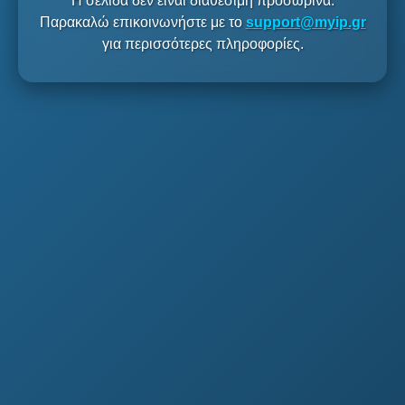
Η σελίδα δεν είναι διαθέσιμη προσωρινά.
Παρακαλώ επικοινωνήστε με το
support@myip.gr
για περισσότερες πληροφορίες.