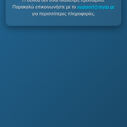
Η σελίδα δεν είναι διαθέσιμη προσωρινά.
Παρακαλώ επικοινωνήστε με το
support@myip.gr
για περισσότερες πληροφορίες.