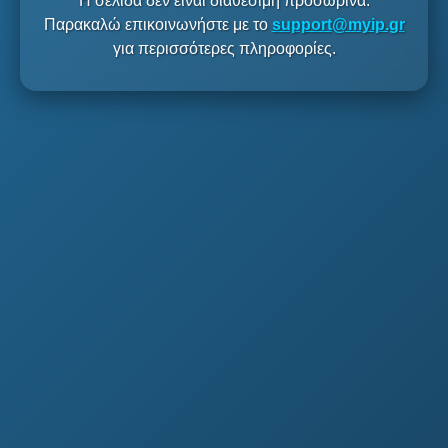
Η σελίδα δεν είναι διαθέσιμη προσωρινά.
Παρακαλώ επικοινωνήστε με το
support@myip.gr
για περισσότερες πληροφορίες.