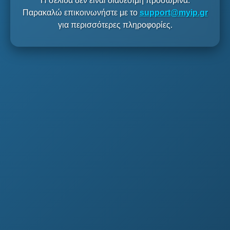
Η σελίδα δεν είναι διαθέσιμη προσωρινά.
Παρακαλώ επικοινωνήστε με το
support@myip.gr
για περισσότερες πληροφορίες.