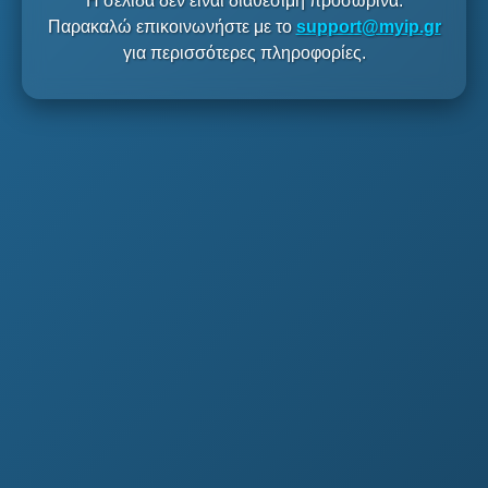
Η σελίδα δεν είναι διαθέσιμη προσωρινά.
Παρακαλώ επικοινωνήστε με το
support@myip.gr
για περισσότερες πληροφορίες.